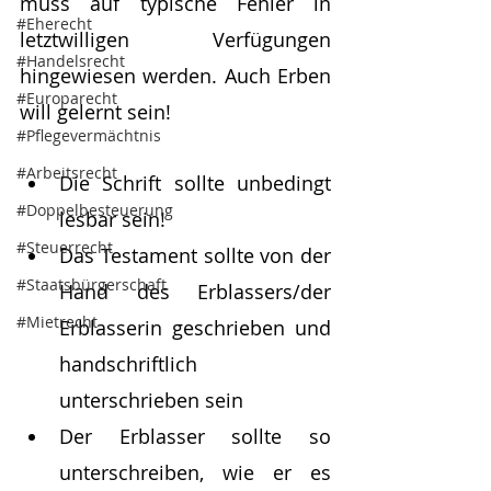
muss auf typische Fehler in 
#Eherecht
letztwilligen Verfügungen 
#Handelsrecht
hingewiesen werden. Auch Erben 
#Europarecht
will gelernt sein!
#Pflegevermächtnis
#Arbeitsrecht
Die Schrift sollte unbedingt 
#Doppelbesteuerung
lesbar sein!
#Steuerrecht
Das Testament sollte von der 
#Staatsbürgerschaft
Hand des Erblassers/der 
#Mietrecht
Erblasserin geschrieben und 
handschriftlich 
unterschrieben sein
Der Erblasser sollte so 
unterschreiben, wie er es 