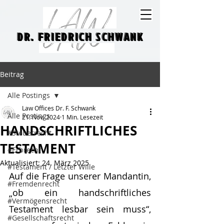
DR. FRIEDRICH SCHWANK
DR. FRIEDRICH SCHWANK
Beitrag
Alle Postings
Law Offices Dr. F. Schwank
Alle Postings
21. Nov. 2024
1 Min. Lesezeit
HANDSCHRIFTLICHES
#Steuerrecht
TESTAMENT
#Erbrecht
Aktualisiert:
24. März 2025
#Testament / Letzter Wille
Auf die Frage unserer Mandantin, 
#Fremdenrecht
„ob ein handschriftliches 
#Vermögensrecht
Testament lesbar sein muss“, 
#Gesellschaftsrecht