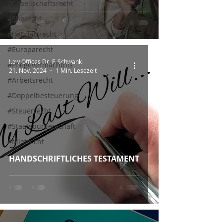
#Gesellschaftsrecht
#Eherecht
#Handelsrecht
#Europarecht
Law Offices Dr. F. Schwank
#Pflegevermächtnis
21. Nov. 2024
1 Min. Lesezeit
#Arbeitsrecht
#Doppelbesteuerung
#Steuerrecht
#Staatsbürgerschaft
#Mietrecht
HANDSCHRIFTLICHES TESTAMENT