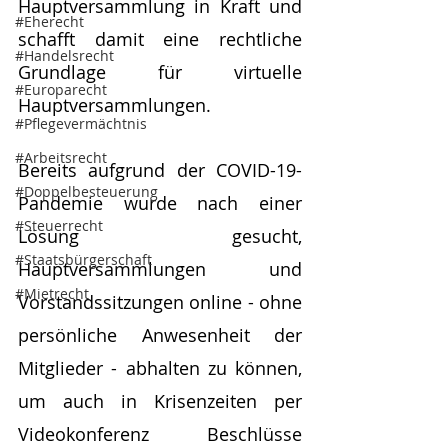
Hauptversammlung in Kraft und 
#Eherecht
schafft damit eine rechtliche 
#Handelsrecht
Grundlage für virtuelle 
#Europarecht
Hauptversammlungen.
#Pflegevermächtnis
#Arbeitsrecht
Bereits aufgrund der COVID-19-
#Doppelbesteuerung
Pandemie wurde nach einer 
#Steuerrecht
Lösung gesucht, 
#Staatsbürgerschaft
Hauptversammlungen und 
#Mietrecht
Vorstandssitzungen online - ohne 
persönliche Anwesenheit der 
Mitglieder - abhalten zu können, 
um auch in Krisenzeiten per 
Videokonferenz Beschlüsse 