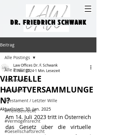
DR. FRIEDRICH SCHWANK
DR. FRIEDRICH SCHWANK
Beitrag
Alle Postings
Law Offices Dr. F. Schwank
Alle Postings
4. Nov. 2024
1 Min. Lesezeit
VIRTUELLE
#Steuerrecht
HAUPTVERSAMMLUNGE
#Erbrecht
N?
#Testament / Letzter Wille
Aktualisiert:
30. Jan. 2025
#Fremdenrecht
Am 14. Juli 2023 tritt in Österreich 
#Vermögensrecht
das Gesetz über die virtuelle 
#Gesellschaftsrecht