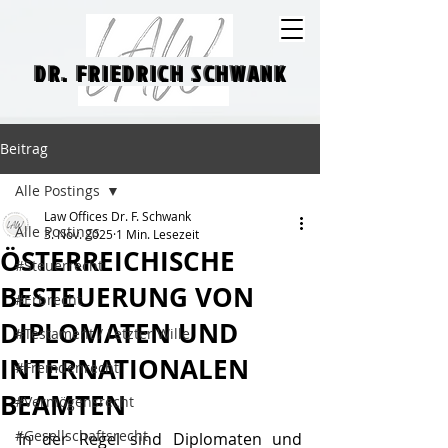
DR. FRIEDRICH SCHWANK
DR. FRIEDRICH SCHWANK
Beitrag
Alle Postings
Law Offices Dr. F. Schwank
Alle Postings
3. Nov. 2025
1 Min. Lesezeit
ÖSTERREICHISCHE
#Steuerrecht
BESTEUERUNG VON
#Erbrecht
DIPLOMATEN UND
#Testament / Letzter Wille
INTERNATIONALEN
#Fremdenrecht
BEAMTEN
#Vermögensrecht
#Gesellschaftsrecht
In der Regel sind Diplomaten und 