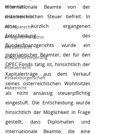
#Eherecht
internationale Beamte von der 
österreichischen Steuer befreit. In 
#Handelsrecht
einer kürzlich ergangenen 
#Europarecht
Entscheidung des 
#Pflegevermächtnis
Bundesfinanzgerichts wurde ein 
#Arbeitsrecht
nigerianischer Beamter, der für den 
#Doppelbesteuerung
OPEC-Fonds tätig ist, hinsichtlich der 
#Steuerrecht
Kapitalerträge aus dem Verkauf 
#Staatsbürgerschaft
seines österreichischen Wohnsitzes 
#Mietrecht
als nicht ansässig steuerpflichtig 
eingestuft. Die Entscheidung wurde 
hinsichtlich der Möglichkeit in Frage 
gestellt, dass Diplomaten und 
internationale Beamte, die eine 