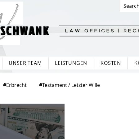
 SCHWANK
 SCHWANK
UNSER TEAM
LEISTUNGEN
KOSTEN
K
#Erbrecht
#Testament / Letzter Wille
ensrecht
#Gesellschaftsrecht
#Eherecht
echt
#Pflegevermächtnis
#Arbeitsrecht