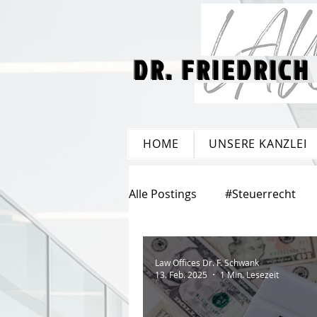
DR. FRIEDRICH
DR. FRIEDRICH
HOME
UNSERE KANZLEI
Alle Postings
#Steuerrecht
#Fremdenrecht
#Vermög
Law Offices Dr. F. Schwank
13. Feb. 2025
1 Min. Lesezeit
#Handelsrecht
#Europar