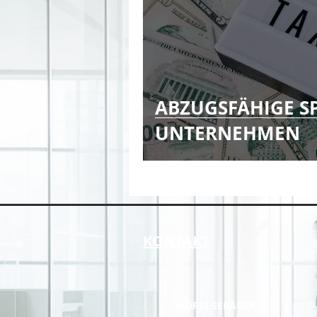
#Doppelbesteuerung
#S
ABZUGSFÄHIGE S
UNTERNEHMEN
KONTAKT
BÖRSEGEBÄUDE